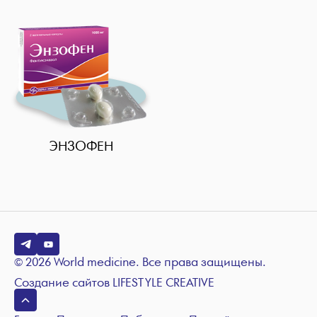
Дерматологические
Общие
Диуретические
Миорелаксанты
Противовоспалительные
Противомикробные
Поливитамины и антиоксиданты
ЭНЗОФЕН
Противовирусные
Противогрибковые
Противогельминтные
Флебопротекторы
Хондропротекторы
© 2026 World medicine. Все права защищены.
Противоэпилептические
Создание сайтов
LIFESTYLE CREATIVE
Ноотропные