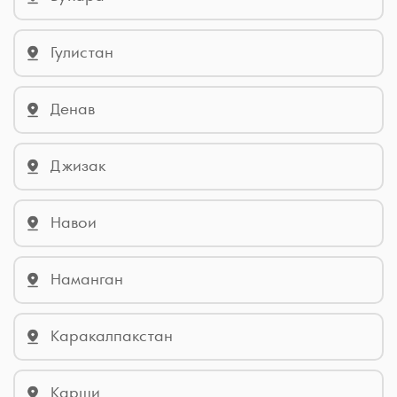
Гулистан
Денав
Джизак
Навои
Наманган
Каракалпакстан
Карши