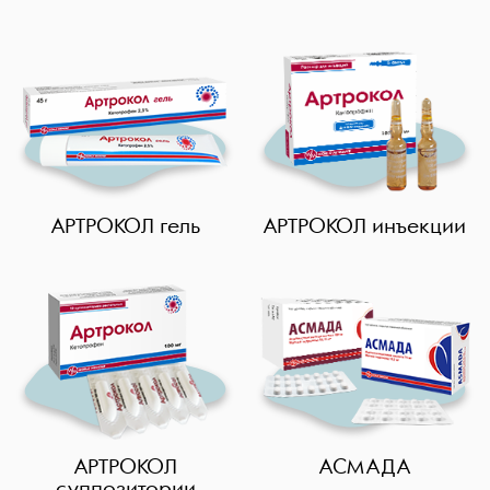
Дерматологические
Общие
Диуретические
Миорелаксанты
Противовоспалительные
Противомикробные
Поливитамины и антиоксиданты
АРТРОКОЛ гель
АРТРОКОЛ инъекции
Противовирусные
Противогрибковые
Противогельминтные
Флебопротекторы
Хондропротекторы
Противоэпилептические
Ноотропные
АРТРОКОЛ
АСМАДА
суппозитории