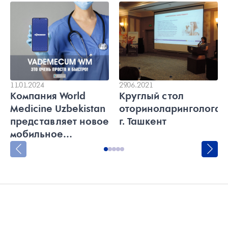
11.01.2024
29.06.2021
Компания World
Круглый стол
Medicine Uzbekistan
оториноларингологам
представляет новое
г. Ташкент
мобильное
приложение
"Vademecum WM"
© 2026 World medicine. Все права защищены.