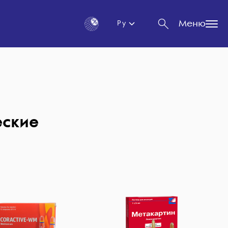
Меню
Ру
еские