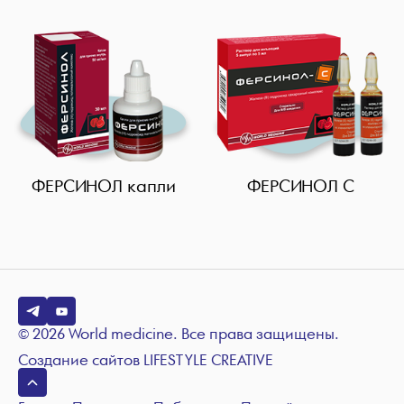
Дерматологические
Общие
Диуретические
Миорелаксанты
Противовоспалительные
Противомикробные
Поливитамины и антиоксиданты
ФЕРСИНОЛ капли
ФЕРСИНОЛ С
Противовирусные
Противогрибковые
Противогельминтные
Флебопротекторы
Хондропротекторы
© 2026 World medicine. Все права защищены.
Противоэпилептические
Создание сайтов
LIFESTYLE CREATIVE
Ноотропные