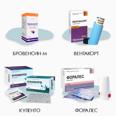
Дерматологические
Общие
Диуретические
Миорелаксанты
Противовоспалительные
Противомикробные
Поливитамины и антиоксиданты
БРОВЕНСИН-М
ВЕНТАКОРТ
Противовирусные
Противогрибковые
Противогельминтные
Флебопротекторы
Хондропротекторы
Противоэпилептические
Ноотропные
КУЛЕНТО
ФОРАЛЕС