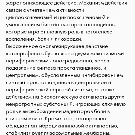
жаропонижающее действие. Механизм действия
связан с угнетением активности
циклооксигеназы-1 и циклооксигеназы-2 и
уменьшением биосинтеза простагландинов,
которые играют главную роль в патогенезе
воспаления, боли и лихорадки.
Выраженное анальгезирующее действие
кетопрофена обусловлено двумя механизмами:
периферическим - опосредованно, через
подавление синтеза простагландинов, и
центральным, обусловленным ингибированием
синтеза простагландинов в центральной и
периферической нервной системе, а также
действием на биологическую активность других
нейротропных субстанций, играющих ключевую
роль в высвобождении медиаторов боли в
спинном мозге. Кроме того, кетопрофен
обладает антибрадикининовой активностью,
стабилизирует лизосомальные мембраны,