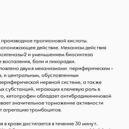
, производное пропионовой кислоты.
ропонижающее действие. Механизм действия
оксигеназы-2 и уменьшением биосинтеза
 воспаления, боли и лихорадки.
овлено двумя механизмами: периферическим -
, и центральным, обусловленным
периферической нервной системе, а также
ых субстанций, играющих ключевую роль в
ого, кетопрофен обладает антибрадикининовой
ывает значительное торможение активности
т агрегацию тромбоцитов.
в крови достигается в течение 30 минут.