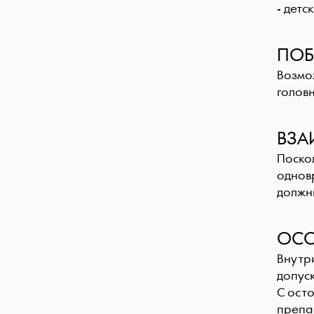
- детс
ПОБ
Возмож
головн
ВЗА
Поскол
однов
должн
ОСО
Внутр
допуск
С ост
препа