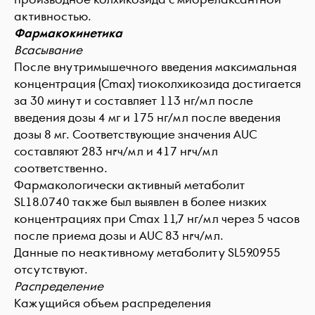
активностью.
Фармакокинетика
Всасывание
После внутримышечного введения максимальная
концентрация (Cmax) тиоколхикозида достигается
за 30 минут и составляет 113 нг/мл после
введения дозы 4 мг и 175 нг/мл после введения
дозы 8 мг. Соответствующие значения AUC
составляют 283 нг·ч/мл и 417 нг·ч/мл
соответственно.
Фармакологически активный метаболит
SL18.0740 также был выявлен в более низких
концентрациях при Cmax 11,7 нг/мл через 5 часов
после приема дозы и AUC 83 нг·ч/мл.
Данные по неактивному метаболиту SL59.0955
отсутствуют.
Распределение
Кажущийся объем распределения