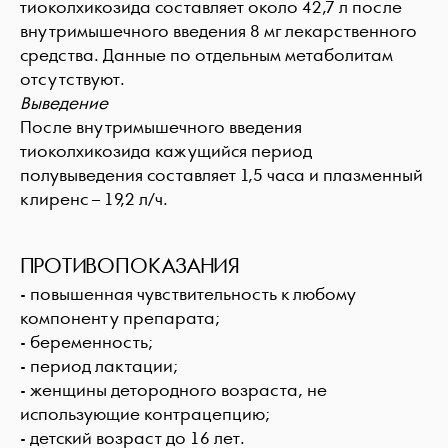
тиоколхикозида составляет около 42,7 л после
внутримышечного введения 8 мг лекарственного
средства. Данные по отдельным метаболитам
отсутствуют.
Выведение
После внутримышечного введения
тиоколхикозида кажущийся период
полувыведения составляет 1,5 часа и плазменный
клиренс – 19,2 л/ч.
ПРОТИВОПОКАЗАНИЯ
- повышенная чувствительность к любому
компоненту препарата;
- беременность;
- период лактации;
- женщины детородного возраста, не
использующие контрацепцию;
- детский возраст до 16 лет.