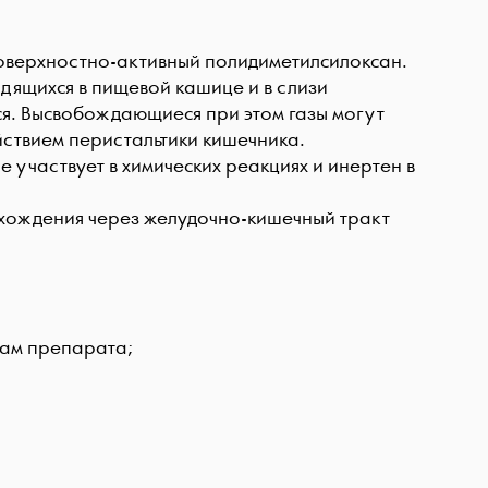
поверхностно-активный полидиметилсилоксан.
дящихся в пищевой кашице и в слизи
ся. Высвобождающиеся при этом газы могут
ействием перистальтики кишечника.
 участвует в химических реакциях и инертен в
охождения через желудочно-кишечный тракт
там препарата;