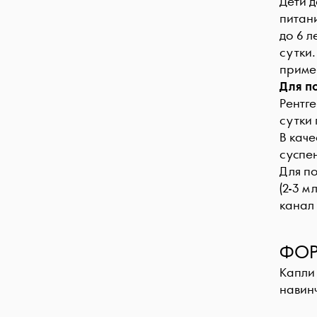
Дети д
питани
до 6 л
сутки.
приме
Для п
Рентге
сутки 
В каче
суспе
Для п
(2-3 м
канал
ФОР
Капли 
навин