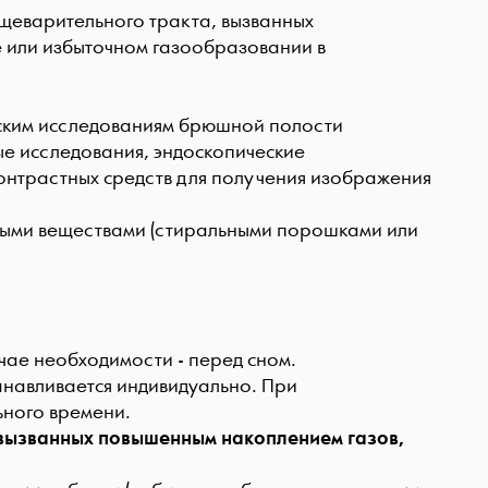
щеварительного тракта, вызванных
 или избыточном газообразовании в
ческим исследованиям брюшной полости
ые исследования, эндоскопические
 контрастных средств для получения изображения
вными веществами (стиральными порошками или
чае необходимости - перед сном.
анавливается индивидуально. При
ьного времени.
 вызванных повышенным накоплением газов,