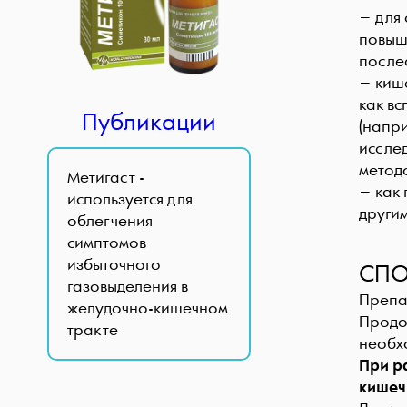
− для
повыш
после
− киш
как в
Публикации
(напр
исслед
метод
Метигаст -
− как
используется для
други
облегчения
симптомов
избыточного
СПО
газовыделения в
Препа
желудочно-кишечном
Продо
тракте
необх
При р
кишеч