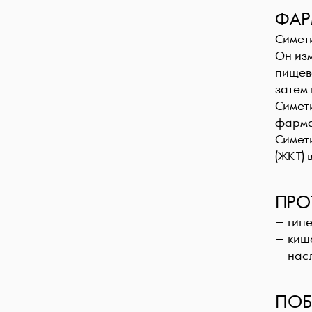
ФАР
Симет
Он из
пищев
затем 
Симети
фарма
Симет
(ЖКТ) 
ПРО
− гип
− киш
− нас
ПОБ