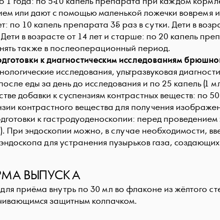
о 1 года: по 5-10 капель препарата при каждом кормл
ем или дают с помощью маленькой ложечки вовремя ил
ет: по 10 капель препарата 3-5 раз в сутки. Дети в возра
 Дети в возрасте от 14 лет и старше: по 20 капель пре
нять также в послеоперационный период.
одготовки к диагностическим исследованиям брюшно
нологические исследования, ультразвуковая диагностик
после еды за день до исследования и по 25 капель (1 
стве добавки к суспензиям контрастных веществ: по 50-
нзии контрастного вещества для получения изображе
одготовки к гастродуоденоскопии: перед проведением 
л). При эндоскопии можно, в случае необходимости, в
 эндоскопа для устранения пузырьков газа, создающих
МА ВЫПУСКА
для приёма внутрь по 30 мл во флаконе из жёлтого с
чивающимся защитным колпачком.