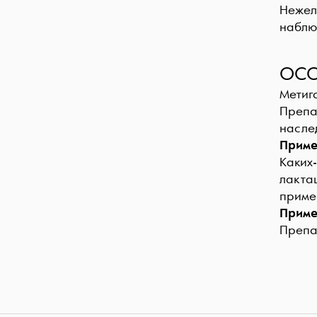
Нежел
наблю
ОСО
Метиг
Препа
насле
Приме
Каких
лактац
приме
Приме
Препа