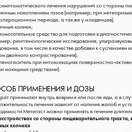
 симптоматического лечения нарушений со стороны пи
енным накоплением газов (например, при метеоризме
операционном периоде, а также у младенцев);
ечные колики;
спомогательное средство для подготовки к диагности
имер, рентгенологические исследования, ультразвуков
ования, в том числе в качестве добавки к суспензиям
ом двойного контрастирования);
 пеногаситель при интоксикациях поверхностно-акти
ми моющими средствами).
СОБ ПРИМЕНЕНИЯ И ДОЗЫ
рат принимают внутрь вовремя или после еды, а в слу
лжительность лечения зависит от наличия жалоб и уст
одимости Метигаст можно применять в течение длител
асстройствах со стороны пищеварительного тракта,
ных коликах