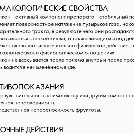
МАКОЛОГИЧЕСКИЕ СВОЙСТВА
икон – активный компонент препарата – стабильный 
меняет поверхностное натяжение пузырьков газа, нахо
арительного тракта, в результате чего они распадают
всасываться стенкой кишки, а также выводиться под д
кон оказывает исключительно физическое действие, не
кологическом и физиологическом отношениях.
икон не всасывается после приема внутрь и после пр
выводится в неизменённом виде.
ТИВОПОКАЗАНИЯ
ерчувствительность к симетикону или другим компонен
ечная непроходимость;
ледственная непереносимость фруктозы.
ОЧНЫЕ ДЕЙСТВИЯ