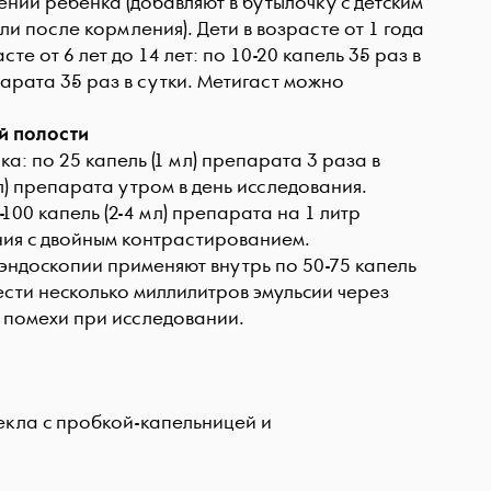
ении ребенка (добавляют в бутылочку с детским
и после кормления). Дети в возрасте от 1 года
сте от 6 лет до 14 лет: по 10-20 капель 3-5 раз в
парата 3-5 раз в сутки. Метигаст можно
й полости
а: по 25 капель (1 мл) препарата 3 раза в
мл) препарата утром в день исследования.
100 капель (2-4 мл) препарата на 1 литр
ния с двойным контрастированием.
эндоскопии применяют внутрь по 50-75 капель
вести несколько миллилитров эмульсии через
 помехи при исследовании.
текла с пробкой-капельницей и