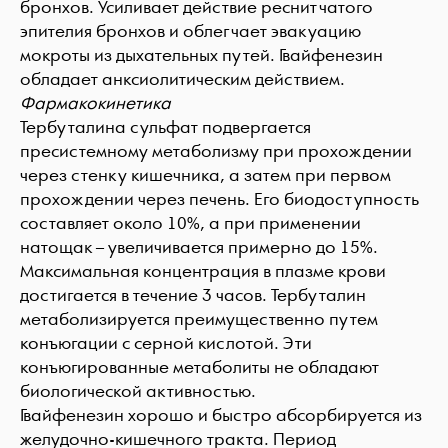
бронхов. Усиливает действие реснитчатого
эпителия бронхов и облегчает эвакуацию
мокроты из дыхательных путей. Гвайфенезин
обладает анксиолитическим действием.
Фармакокинетика
Тербуталина сульфат подвергается
пресистемному метаболизму при прохождении
через стенку кишечника, а затем при первом
прохождении через печень. Его биодоступность
составляет около 10%, а при применении
натощак – увеличивается примерно до 15%.
Максимальная концентрация в плазме крови
достигается в течение 3 часов. Тербуталин
метаболизируется преимущественно путем
конъюгации с серной кислотой. Эти
конъюгированные метаболиты не обладают
биологической активностью.
Гвайфенезин хорошо и быстро абсорбируется из
желудочно-кишечного тракта. Период