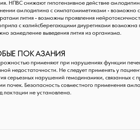
вия. НПВС снижают гипотензивное действие амлодипи
нении амлодипина с симпатомиметиками - возможно сн
ратами лития - возможны проявления нейротоксичнос
оприла с калийсберегающими диуретиками возможна г
жно замедление выведения лития из организма.
БЫЕ ПОКАЗАНИЯ
орожностью применяют при нарушениях функции печени
чной недостаточности. Не следует применять у пацие
тия серьезных нарушений гемодинамики, связанных с
ии почек. Безопасность совместного применения амл
д лактации не установлена.