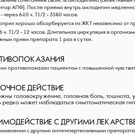
овлены сочетанием свойств амлодипина (селективный 
итор АПФ). После приема внутрь амлодипин медленно 
 через 6-10 ч. Т1/2 - 35-50 часов.
оприл хорошо абсорбируется из ЖКТ независимо от пр
6 ч. Т1/2 - 12 часов. Длительная циркуляция в органи
жным прием препарата 1 раз в сутки.
ТИВОПОКАЗАНИЯ
ин противопоказан пациентам с повышенной чувствите
ОЧНОЕ ДЕЙСТВИЕ
жны головокружение, головная боль, тошнота, ус
 редко может наблюдаться симптоматическая гип
ИМОДЕЙСТВИЕ С ДРУГИМИ ЛЕКАРСТ
рименении с другими антигипертензивными препарата