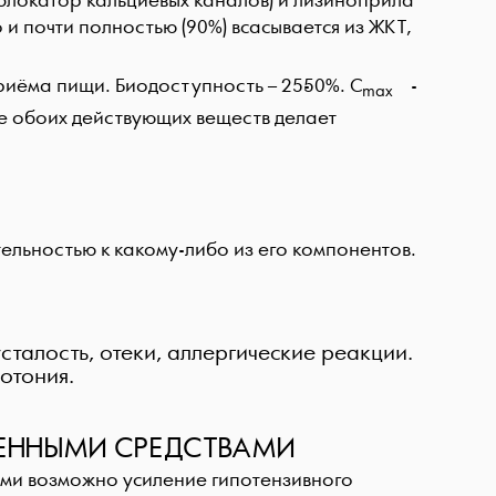
блокатор кальциевых каналов) и лизиноприла
и почти полностью (90%) всасывается из ЖКТ,
иёма пищи. Биодоступность – 25-50%. С
-
max
зме обоих действующих веществ делает
льностью к какому-либо из его компонентов.
талость, отеки, аллергические реакции.
отония.
ВЕННЫМИ СРЕДСТВАМИ
ми возможно усиление гипотензивного