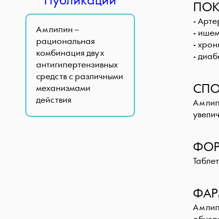
Публикации
ПОК
- Арте
Амлипин
–
- ише
рациональная
- хрон
комбинация двух
- диа
антигипертензивных
средств с различными
СПО
механизмами
действия
Амлипи
увелич
ФОР
Табле
ФАР
Амли