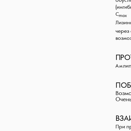
обусл
(ингиб
С
-
max
Лизин
через 
возмо
ПРО
Амлип
ПОБ
Возмо
Очень
ВЗА
При п