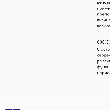
дейст
приме
препа
лизин
возмо
ОСО
С ост
серде
разви
функц
перио