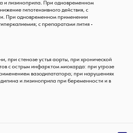
на и лизиноприла. При одновременном
ижение гипотензивного действия, с
ти. При одновременном применении
иперкалиемия; с препаратами лития -
, при стенозе устья аорты, при хронической
нтов с острым инфарктом миокарда: при угрозе
 применением вазодилататора; при нарушениях
одипина и лизиноприла при беременности и в