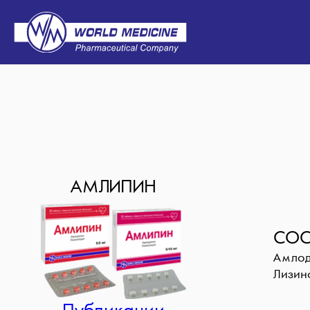
АМЛИПИН
СОС
Амло
Лизин