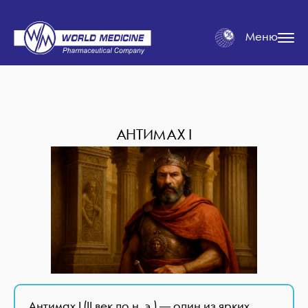
Меню
АНТИМАХ I
Антимах I (II век до н. э.) — один из ярких