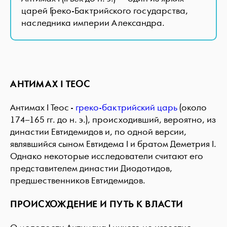
царей Греко-Бактрийского государства,
наследника империи Александра.
АНТИМАХ I ТЕОС
Антимах I Теос -
греко-бактрийский царь
(около
174–165 гг. до н. э.), происходивший, вероятно, из
династии Евтидемидов и, по одной версии,
являвшийся сыном Евтидема I и братом Деметрия I.
Однако некоторые исследователи считают его
представителем династии Диодотидов,
предшественников Евтидемидов.
ПРОИСХОЖДЕНИЕ И ПУТЬ К ВЛАСТИ