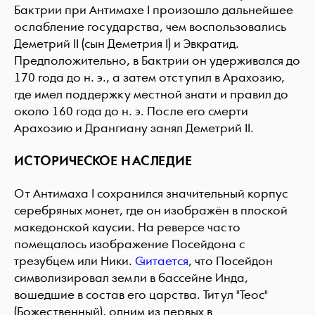
Бактрии при Антимахе I произошло дальнейшее
ослабление государства, чем воспользовались
Деметрий II (сын Деметрия I) и Эвкратид.
Предположительно, в Бактрии он удерживался до
170 года до н. э., а затем отступил в Арахозию,
где имел поддержку местной знати и правил до
около 160 года до н. э. После его смерти
Арахозию и Дрангиану занял Деметрий II.
ИСТОРИЧЕСКОЕ НАСЛЕДИЕ
От Антимаха I сохранился значительный корпус
серебряных монет, где он изображён в плоской
македонской каусии. На реверсе часто
помещалось изображение Посейдона с
трезубцем или Ники.
Считается
, что Посейдон
символизировал земли в бассейне Инда,
вошедшие в состав его царства. Титул "Теос"
(Божественный), одним из первых в