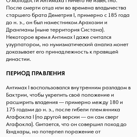
О молодости Антимаха I ничего не известно.
После смерти отца или во времена владычества
старшего брата Деметрия I, примерно с 185 года
до н. э., он был наместником Арахозии и
Дрангианы (ныне территория Систана).
Некоторое время Антимах I даже считался
узурпатором, но нумизматический анализ монет
доказывает его принадлежность к правящей
династии.
ПЕРИОД ПРАВЛЕНИЯ
Антимах I воспользовался внутренним разладом в
Бактрии, чтобы укрепить своё положение и
расширить владения — примерно между 180 и
175 годами до н. э., после гибели племянника
Агафокла I (по другой версии — он сам сверг
Агафокла). Считается, что он совершил поход до
Гандхары, но потерпел поражение от