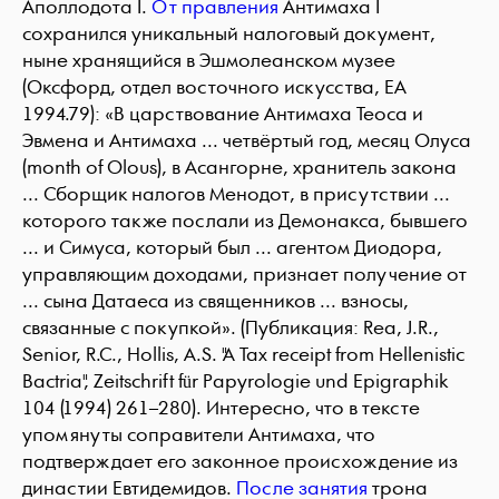
Аполлодота I.
От правления
Антимаха I
сохранился уникальный налоговый документ,
ныне хранящийся в Эшмолеанском музее
(Оксфорд, отдел восточного искусства, EA
1994.79): «В царствование Антимаха Теоса и
Эвмена и Антимаха ... четвёртый год, месяц Олуса
(month of Olous), в Асангорне, хранитель закона
... Сборщик налогов Менодот, в присутствии ...
которого также послали из Демонакса, бывшего
... и Симуса, который был ... агентом Диодора,
управляющим доходами, признает получение от
... сына Датаеса из священников ... взносы,
связанные с покупкой». (Публикация: Rea, J.R.,
Senior, R.C., Hollis, A.S. "A Tax receipt from Hellenistic
Bactria", Zeitschrift für Papyrologie und Epigraphik
104 (1994) 261–280). Интересно, что в тексте
упомянуты сопрaвители Антимаха, что
подтверждает его законное происхождение из
династии Евтидемидов.
После занятия
трона