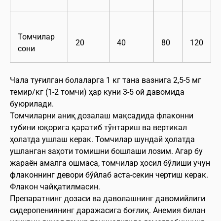
Томчилар
20
40
80
120
сони
Чала туғилган болаларга 1 кг тана вазнига 2,5-5 мг
темир/кг (1-2 томчи) ҳар куни 3-5 ой давомида
буюрилади.
Томчиларни аниқ дозалаш мақсадида флаконни
тубини юқорига қаратиб тўнтариш ва вертикал
ҳолатда ушлаш керак. Томчилар шундай ҳолатда
ушланган заҳоти томишни бошлаши лозим. Агар бу
жараён амалга ошмаса, томчилар ҳосил бўлиши учун
флаконнинг девори бўйлаб аста-секин чертиш керак.
Флакон чайқатилмасин.
Препаратнинг дозаси ва даволашнинг давомийлиги
сидеропениянинг даражасига боғлиқ. Анемия билан