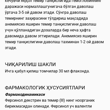
кечувчи яққол темир танқислигида гемоглобиннинг
даражаси нормаллашгунигача бўлган даволаш
ўртача 3-5 ой давом этади. Сўнгра даволаш
темирнинг заҳирасини тўлдириш мақсадида
анемиясиз яширин темир танқислигини даволаш
учун қўлланадиган дозаларда бир неча ҳафта
давомида давом эттирилади. Анемиясиз яширин
темир танқислигини даволаш тахминан 1-2 ой давом
этади.
ЧИҚАРИЛИШ ШАКЛИ
Ичга қабул қилиш томчилар 30 мл флаконда.
ФАРМАКОЛОГИК ҲУСУСИЯТЛАРИ
Фармакодинамикаси
Ферсинол декстрин ва темир (III) нинг ноорганик
бирикмасидан олинади. Ферсинол уч валентли