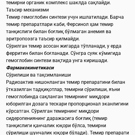
темирни органик комплекс шаклда сақлайди.
Таъсир механизми
Темир гемоглобин синтези учун ишлатилади. Барча
темир препаратлари каби, Ферсинол ҳам темир
танқислиги билан боғлиқ бўлмаган анемия ва
эритропоэзга таъсир қилмайди.
Сўрилган темир асосан жигарда тўпланади, у ерда
ферритин билан боғланади. Сўнгра суяк кўмигида
гемоглобин синтези вақтида унга киришади.
Фармакокинетикаси
Сўрилиши ва тақсимланиши
Радиоактив нишонланган темир препаратини билан
ўтказилган тадқиқотлар, темирни сўрилиши, яъни
гемоглобинда сақланган темирнинг миқдори
юборилган дозага тескари пропорционал эканлигини
кўрсатган. Сўрилган темирнинг миқдори
сидеропениянинг даражасига боғлиқ (темир
танқислиги қанчалик юқори бўлса, темирни
сўрилиши шунчалик юқори бўлади). Темир препарати