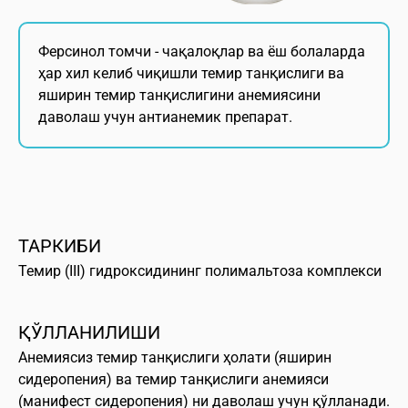
Ферсинол томчи - чақалоқлар ва ёш болаларда
ҳар хил келиб чиқишли темир танқислиги ва
яширин темир танқислигини анемиясини
даволаш учун антианемик препарат.
ТАРКИБИ
Темир (III) гидроксидининг полимальтоза комплекси
ҚЎЛЛАНИЛИШИ
Анемиясиз темир танқислиги ҳолати (яширин
сидеропения) ва темир танқислиги анемияси
(манифест сидеропения) ни даволаш учун қўлланади.