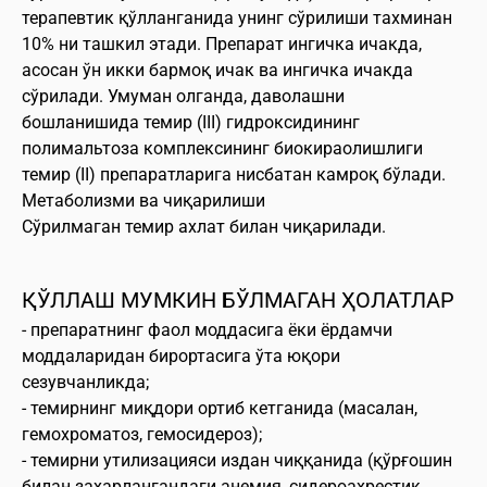
терапевтик қўлланганида унинг сўрилиши тахминан
10% ни ташкил этади. Препарат ингичка ичакда,
асосан ўн икки бармоқ ичак ва ингичка ичакда
сўрилади. Умуман олганда, даволашни
бошланишида темир (III) гидроксидининг
полимальтоза комплексининг биокираолишлиги
темир (II) препаратларига нисбатан камроқ бўлади.
Метаболизми ва чиқарилиши
Сўрилмаган темир ахлат билан чиқарилади.
ҚЎЛЛАШ МУМКИН БЎЛМАГАН ҲОЛАТЛАР
- препаратнинг фаол моддасига ёки ёрдамчи
моддаларидан бирортасига ўта юқори
сезувчанликда;
- темирнинг миқдори ортиб кетганида (масалан,
гемохроматоз, гемосидероз);
- темирни утилизацияси издан чиққанида (қўрғошин
билан заҳарлангандаги анемия, сидероахрестик