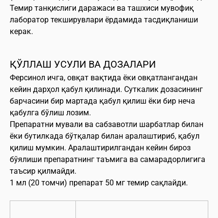
Темир танқислиги даражаси ва ташхиси мувофиқ
лаборатор текширувлари ёрдамида тасдиқланиши
керак.
ҚЎЛЛАШ УСУЛИ ВА ДОЗАЛАРИ
Ферсинол ичга, овқат вақтида ёки овқатлангандан
кейин дарҳол қабул қилинади. Суткалик дозасининг
барчасини бир мартада қабул қилиш ёки бир неча
қабулга бўлиш лозим.
Препаратни мували ва сабзавотли шарбатлар билан
ёки бутилкада бўтқалар билан аралаштириб, қабул
қилиш мумкин. Аралаштирилгандан кейин бироз
бўялиши препаратнинг таъмига ва самарадорлигига
таъсир қилмайди.
1 мл (20 томчи) препарат 50 мг темир сақлайди.