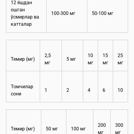
12 ёшдан
ошган
100-300 мг
50-100 мг
ўсмирлар ва
катталар
2,5
10
15
25
Темир (мг)
5 мг
мг
мг
мг
мг
Томчилар
1
2
4
6
10
сони
200
300
Темир (мг)
50 мг
100 мг
мг
мг