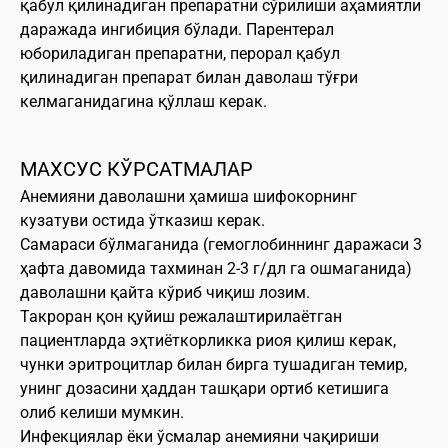
қабул қилинадиган препаратни сўрилиши аҳамиятли
даражада ингибиция бўлади. Парентерал
юбориладиган препаратни, перорал қабул
қилинадиган препарат билан даволаш тўғри
келмаганидагина қўллаш керак.
МАХСУС КЎРСАТМАЛАР
Анемияни даволашни ҳамиша шифокорнинг
кузатуви остида ўтказиш керак.
Самараси бўлмаганида (гемоглобиннинг даражаси 3
ҳафта давомида тахминан 2-3 г/дл га ошмаганида)
даволашни қайта кўриб чиқиш лозим.
Такроран қон қуйиш режалаштирилаётган
пациентларда эҳтиёткорликка риоя қилиш керак,
чунки эритроцитлар билан бирга тушадиган темир,
унинг дозасини ҳаддан ташқари ортиб кетишига
олиб келиши мумкин.
Инфекциялар ёки ўсмалар анемияни чақириши