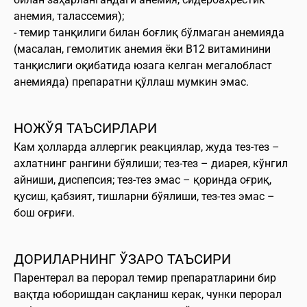
анемия, талассемия);
- темир танқилиги билан боғлиқ бўлмаган анемияда
(масалан, гемолитик анемия ёки B12 витаминини
танқислиги оқибатида юзага келган мегалобласт
анемияда) препаратни қўллаш мумкин эмас.
НОЖЎЯ ТАЪСИРЛАРИ
Кам ҳолларда аллергик реакциялар, жуда тез-тез –
ахлатнинг рангини бўялиши; тез-тез – диарея, кўнгил
айниши, диспепсия; тез-тез эмас – қоринда оғриқ,
қусиш, қабзият, тишларни бўялиши, тез-тез эмас –
бош оғриғи.
ДОРИЛАРНИНГ ЎЗАРО ТАЪСИРИ
Парентерал ва перорал темир препаратларини бир
вақтда юборишдан сақланиш керак, чунки перорал