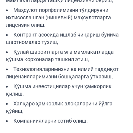
мамлакатларда ташқи лицензияни бериш,
Маҳсулот портфелимизни тўлдирувчи
ихтисослашган (нишевый) маҳсулотларга
лицензия олиш,
Контракт асосида ишлаб чиқариш бўйича
шартномалар тузиш,
Қулай шароитларга эга мамлакатларда
қўшма корхоналар ташкил этиш,
Технологияларимизни ва илмий тадқиқот
лицензияларимизни бошқаларга ўтказиш,
Қўшма инвестициялар учун ҳамкорлик
қилиш,
Халқаро ҳамкорлик алоқаларини йўлга
қўйиш,
Компаниияларни сотиб олиш.