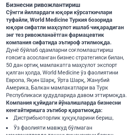
Бизнесни ривожлантириш
Сўнгги йиллардаги юқори кўрсаткичлари
туфайли, World Medicine Туркия бозорида
юқори сифатли маҳсулот ишлаб чиқарадиган
энг тез ривожланаётган фармацевтик
компания сифатида эътироф этилмоқда.
Дунё бўйлаб одамларни соғломлаштириш
ғоясига асосланган бизнес стратегияси билан,
50 дан ортиқ мамлакатга маҳсулот экспорт
қилган ҳолда, World Medicine ўз фаолиятини
Европа, Яқин Шарқ, Ўрта Шарқ, Жанубий
Америка, Балкан мамлакатлари ва Турк
Республикаси ҳудудларида давом эттирмоқда.
Компания қуйидаги йўналишларда бизнесни
кенгайтиришга эътибор қаратмоқда:
Дистрибьюторлик ҳуқуқларини бериш,
Ўз фаолияти мавжуд бўлмаган