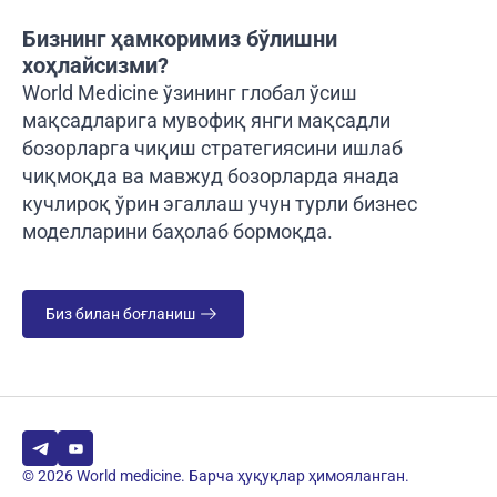
Бизнинг ҳамкоримиз бўлишни
хоҳлайсизми?
World Medicine ўзининг глобал ўсиш
мақсадларига мувофиқ янги мақсадли
бозорларга чиқиш стратегиясини ишлаб
чиқмоқда ва мавжуд бозорларда янада
кучлироқ ўрин эгаллаш учун турли бизнес
моделларини баҳолаб бормоқда.
Биз билан боғланиш
© 2026 World medicine. Барча ҳуқуқлар ҳимояланган.